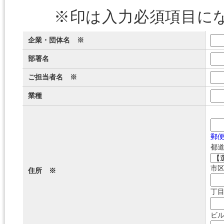
※印は入力必須項目にな
企業・団体名 ※
部署名
ご担当者名 ※
業種
郵
都
市
住所 ※
丁
ビ